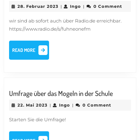
Listung
28.
Ingo
28. Februar 2023
Ingo
0 Comment
|
|
Februar
2023
wir sind ab sofort auch über Radio.de erreichbar.
https://www.radio.de/s/fuhneonefm
READ
READ MORE
MORE
Umfrage
Umfrage über das Mogeln in der Schule
über
22.
Ingo
22. Mai 2023
Ingo
0 Comment
|
|
das
Mai
Mogeln
2023
Starten Sie die Umfrage!
in
der
READ