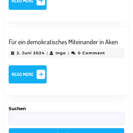
Schule
READ MORE
MORE
Für
Für ein demokratisches Miteinander in Aken
ein
2.
Ingo
2. Juni 2024
Ingo
0 Comment
|
|
demok
Juni
Mitei
2024
in
READ
READ MORE
Aken
MORE
Suchen