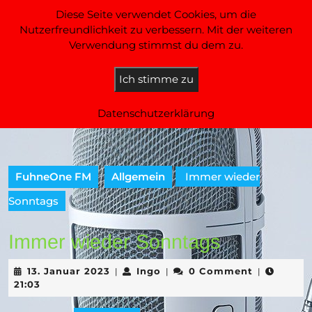
Skip
Diese Seite verwendet Cookies, um die
to
FuhneOne FM
Nutzerfreundlichkeit zu verbessern. Mit der weiteren
content
Verwendung stimmst du dem zu.
DAS Radio aus Anhalt
Skip
to
Open
Ich stimme zu
content
Button
Datenschutzerklärung
FuhneOne FM
Allgemein
Immer wieder
Sonntags
Immer wieder Sonntags
13.
Ingo
13. Januar 2023
Ingo
0 Comment
|
|
|
Januar
21:03
2023