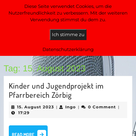
Skip
Diese Seite verwendet Cookies, um die
to
FuhneOne FM
Nutzerfreundlichkeit zu verbessern. Mit der weiteren
content
Verwendung stimmst du dem zu.
DAS Radio aus Anhalt
Skip
to
Open
Ich stimme zu
content
Button
Datenschutzerklärung
Tag:
15. August 2023
Kinder und Jugendprojekt im
Kinder
Pfarrbereich Zörbig
und
15.
Ingo
15. August 2023
Ingo
0 Comment
|
|
|
Jugendprojekt
August
17:29
2023
im
Pfarrbereich
READ
READ MORE